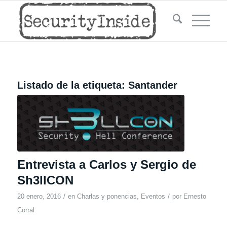
Listado de la etiqueta:
Santander
Entrevista a Carlos y Sergio de
Sh3llCON
/
/
20 enero, 2016
en
Charlas y ponencias
,
Eventos
por
Ernesto
Corral