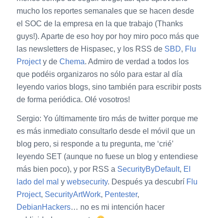
mucho los reportes semanales que se hacen desde
el SOC de la empresa en la que trabajo (Thanks
guys!). Aparte de eso hoy por hoy miro poco más que
las newsletters de Hispasec, y los RSS de
SBD
,
Flu
Project
y de
Chema
. Admiro de verdad a todos los
que podéis organizaros no sólo para estar al día
leyendo varios blogs, sino también para escribir posts
de forma periódica. Olé vosotros!
Sergio: Yo últimamente tiro más de twitter porque me
es más inmediato consultarlo desde el móvil que un
blog pero, si responde a tu pregunta, me ‘crié’
leyendo SET (aunque no fuese un blog y entendiese
más bien poco), y por RSS a
SecurityByDefault
,
El
lado del mal
y
websecurity
. Después ya descubrí
Flu
Project
,
SecurityArtWork
,
Pentester
,
DebianHackers
… no es mi intención hacer