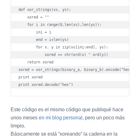
def xor_strings(xs, ys):

    xored = ""

    for i in range(0,len(xs),len(ys)):               

        ini = i

        end = i+len(ys)

        for x, y in zip(xs[ini:end], ys):

            xored += chr(ord(x) ^ ord(y))

    return xored

xored = xor_strings(binary_a, binary_b).encode("hex")

print xored

Este código es el mismo código que publiqué hace
unos meses
en mi blog personal
, pero un poco más
limpio.
Básicamente se está “xoreando” la cadena en la