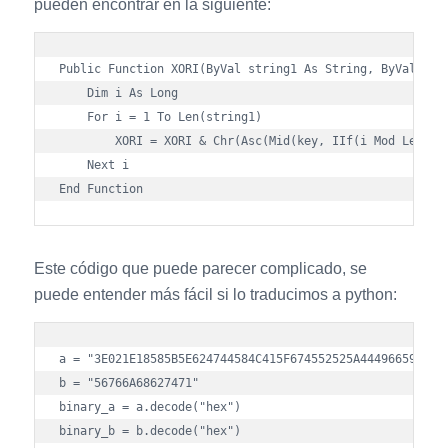
pueden encontrar en la siguiente:
Public Function XORI(ByVal string1 As String, ByVal key 
    Dim i As Long

    For i = 1 To Len(string1)    

        XORI = XORI & Chr(Asc(Mid(key, IIf(i Mod Len(key
    Next i

Este código que puede parecer complicado, se
puede entender más fácil si lo traducimos a python:
a = "3E021E18585B5E624744584C415F674552525A44496659191C0
b = "56766A68627471"

binary_a = a.decode("hex")

binary_b = b.decode("hex")
