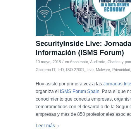
SecurityInside Live: Jornada
Información (ISMS Forum)
/
10 mayo, 2018
en
Anonimato
,
Auditoría
,
Charlas y po
Gobierno IT
,
I+D
,
ISO 27001
,
Live
,
Malware
,
Privacidad
Hoy asisto por primera vez a las
Jornadas Int
organiza el
ISMS Forum Spain
. Para el que n
conocimiento que conecta empresas, organismo
comprometidos con el desarrollo de la Segur
empresas y más de 850 profesionales asocia
Leer más