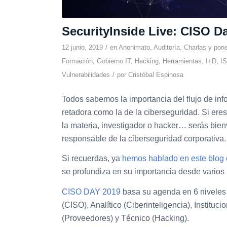
SecurityInside Live: CISO D
/
12 junio, 2019
en
Anonimato
,
Auditoría
,
Charlas y pon
Formación
,
Gobierno IT
,
Hacking
,
Herramientas
,
I+D
,
I
/
Vulnerabilidades
por
Cristóbal Espinosa
Todos sabemos la importancia del flujo de inf
retadora como la de la ciberseguridad. Si ere
la materia, investigador o hacker… serás bie
responsable de la ciberseguridad corporativa.
Si recuerdas, ya
hemos hablado en este blog 
se profundiza en su importancia desde varios 
CISO DAY 2019
basa su agenda en 6 niveles 
(CISO), Analítico (Ciberinteligencia), Instituc
(Proveedores) y Técnico (Hacking).