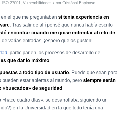
/
,
ISO 27001
,
Vulnerabilidades
por
Cristóbal Espinosa
jo en el que me preguntaban
si tenía experiencia en
tware
. Tras salir de allí pensé que nunca había escrito
tó encontrar cuando me quise enfrentar al reto de
a de varias entradas, ¡espero que os gusten!
idad
, participar en los procesos de desarrollo de
enes que dar lo máximo
.
puestas a todo tipo de usuario
. Puede que sean para
 o pueden estar abiertas al mundo, pero
siempre serán
» o «buscados» de seguridad
.
a «hace cuatro días», se desarrollaba siguiendo un
ndo?) en la Universidad en la que todo tenía una