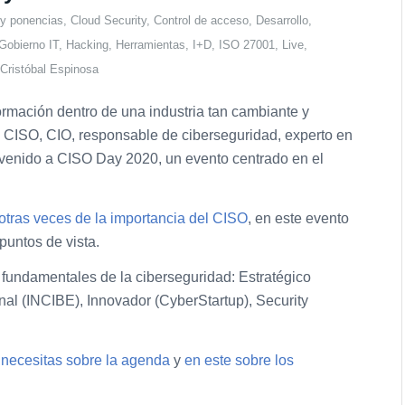
 y ponencias
,
Cloud Security
,
Control de acceso
,
Desarrollo
,
Gobierno IT
,
Hacking
,
Herramientas
,
I+D
,
ISO 27001
,
Live
,
Cristóbal Espinosa
ormación dentro de una industria tan cambiante y
s CISO, CIO, responsable de ciberseguridad, experto en
nvenido a CISO Day 2020, un evento centrado en el
otras veces de la importancia del CISO
, en este evento
puntos de vista.
fundamentales de la ciberseguridad: Estratégico
ional (INCIBE), Innovador (CyberStartup), Security
e necesitas sobre la agenda
y
en este sobre los