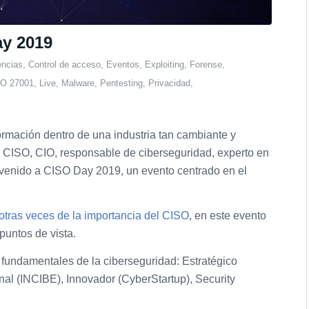
ay 2019
encias
,
Control de acceso
,
Eventos
,
Exploiting
,
Forense
,
SO 27001
,
Live
,
Malware
,
Pentesting
,
Privacidad
,
ormación dentro de una industria tan cambiante y
s CISO, CIO, responsable de ciberseguridad, experto en
nvenido a CISO Day 2019, un evento centrado en el
otras veces de la importancia del CISO
, en este evento
puntos de vista.
fundamentales de la ciberseguridad: Estratégico
ional (INCIBE), Innovador (CyberStartup), Security