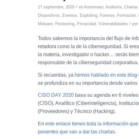
/
17 septiembre, 2020
en
Anonimato
,
Auditoría
,
Charlas
Dispositivos
,
Eventos
,
Exploiting
,
Forense
,
Formación
,
/
Malware
,
Pentesting
,
Privacidad
,
Vulnerabilidades
por
Todos sabemos la importancia del flujo de inf
retadora como la de la ciberseguridad. Si ere
la materia, investigador o hacker… serás bie
responsable de la ciberseguridad corporativa.
Si recuerdas, ya
hemos hablado en este blog 
se profundiza en su importancia desde varios 
CISO DAY 2020
basa su agenda en 6 niveles 
(CISO), Analítico (Ciberinteligencia), Instituc
(Proveedores) y Técnico (Hacking).
En
este enlace tienes toda la información qu
ponentes que van a dar las charlas
.