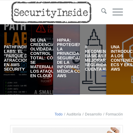
DE UNA
HIPAA:
CREDENCIAL
PROTEGIENDO
PATHFINDING
8
UNA
OLVIDADA AL
LA
LABS: EL
RECOMENDACIONES
INTRODUC
CONTROL
PRIVACIDAD Y
“PARQUE DE
BÁSICAS PARA
A LOS
TOTAL: CÓMO
SEGURIDAD
ATRACCIONES”
MEJORAR LA
CONTENE
SE
DE LA
EN AWS
SEGURIDAD DE TU
ECS Y EKS
MATERIALIZAN
INFORMACIÓN
SECURITY
CUENTA AWS
AWS
LOS ATAQUES
MÉDICA CON
EN CLOUD
AWS
Todo
/
Auditoría
/
Desarrollo
/
Formación