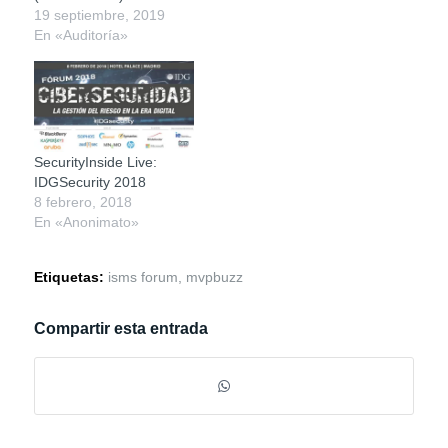
19 septiembre, 2019
En «Auditoría»
SecurityInside Live:
IDGSecurity 2018
8 febrero, 2018
En «Anonimato»
Etiquetas:
isms forum
,
mvpbuzz
Compartir esta entrada