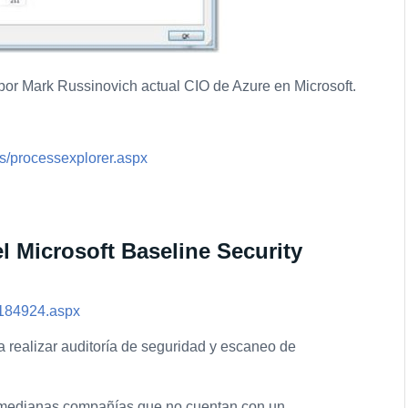
por Mark Russinovich actual CIO de Azure en Microsoft.
ls/processexplorer.aspx
l Microsoft Baseline Security
cc184924.aspx
a realizar auditoría de seguridad y escaneo de
 medianas compañías que no cuentan con un