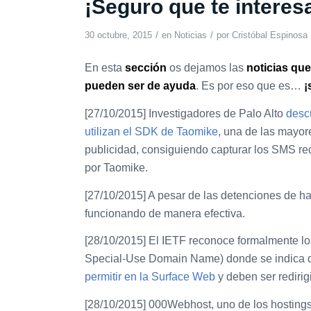
¡Seguro que te interesa
/
/
30 octubre, 2015
en
Noticias
por
Cristóbal Espinosa
En esta
sección
os dejamos las
noticias qu
pueden ser de ayuda
. Es por eso que es…
¡
[27/10/2015] Investigadores de Palo Alto
desc
utilizan el SDK de Taomike
, una de las mayo
publicidad, consiguiendo capturar los SMS reci
por Taomike.
[27/10/2015] A pesar de las detenciones de 
funcionando de manera efectiva.
[28/10/2015] El IETF reconoce formalmente lo
Special-Use Domain Name) donde se indica qu
permitir en la Surface Web
y deben ser redirig
[28/10/2015] 000Webhost, uno de los hostings