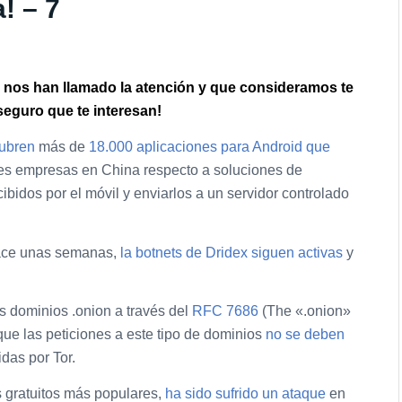
! – 7
e nos han llamado la atención y que consideramos te
seguro que te interesan!
ubren
más de
18.000 aplicaciones para Android que
res empresas en China respecto a soluciones de
bidos por el móvil y enviarlos a un servidor controlado
hace unas semanas,
la botnets de Dridex siguen activas
y
s dominios .onion a través del
RFC 7686
(The «.onion»
e las peticiones a este tipo de dominios
no se deben
idas por Tor.
 gratuitos más populares,
ha sido sufrido un ataque
en