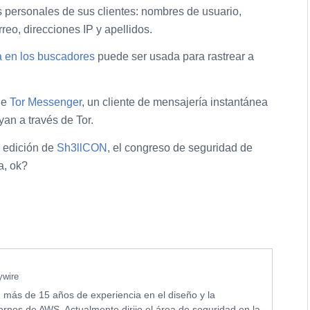
s personales de sus clientes: nombres de usuario,
reo, direcciones IP y apellidos.
a en los buscadores
puede ser usada para rastrear a
de
Tor Messenger
, un cliente de mensajería instantánea
an a través de Tor.
 edición de
Sh3llCON
, el congreso de seguridad de
a, ok?
ywire
 más de 15 años de experiencia en el diseño y la
ornos de AWS. Actualmente dirijo el área de seguridad en la