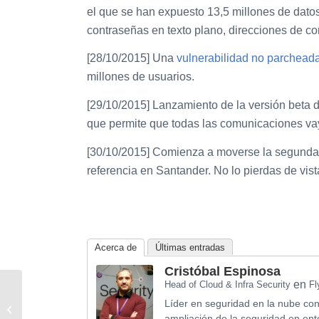
el que se han expuesto 13,5 millones de dato
contraseñas en texto plano, direcciones de cor
[28/10/2015] Una
vulnerabilidad no parchead
millones de usuarios.
[29/10/2015] Lanzamiento de la versión beta 
que permite que todas las comunicaciones vay
[30/10/2015] Comienza a moverse la segunda
referencia en Santander. No lo pierdas de vist
Acerca de
Últimas entradas
Cristóbal Espinosa
en
Head of Cloud & Infra Security
Fl
De Charleta:
Líder en seguridad en la nube con
«Bypassing DRM
ampliación de la seguridad en ent
Protections at Content