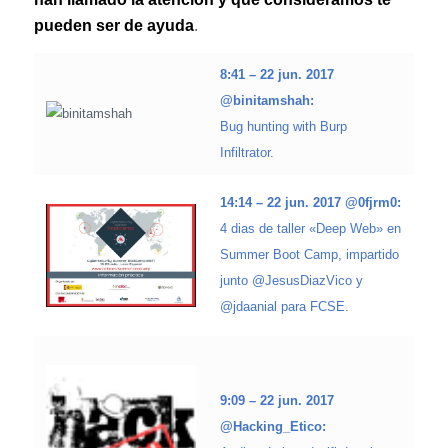
pueden ser de ayuda
.
8:41 – 22 jun. 2017
@binitamshah:
Bug hunting with Burp
Infiltrator.
14:14 – 22 jun. 2017 @0fjrm0:
4 dias de taller «Deep Web» en
Summer Boot Camp, impartido
junto @JesusDiazVico y
@jdaanial para FCSE.
9:09 – 22 jun. 2017
@Hacking_Etico: