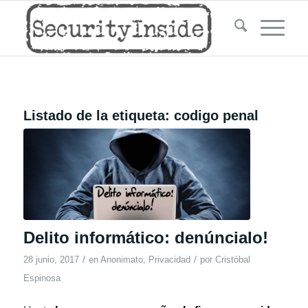
Listado de la etiqueta:
codigo penal
Delito informático: denúncialo!
/
/
28 junio, 2017
en
Anonimato
,
Privacidad
por
Cristóbal
Espinosa