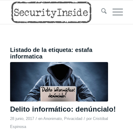
Listado de la etiqueta:
estafa
informatica
Delito informático: denúncialo!
/
/
28 junio, 2017
en
Anonimato
,
Privacidad
por
Cristóbal
Espinosa