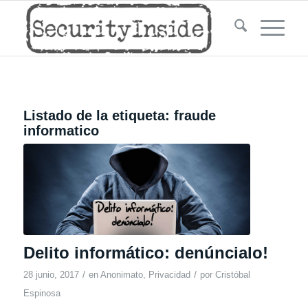
Listado de la etiqueta:
fraude
informatico
Delito informático: denúncialo!
/
/
28 junio, 2017
en
Anonimato
,
Privacidad
por
Cristóbal
Espinosa