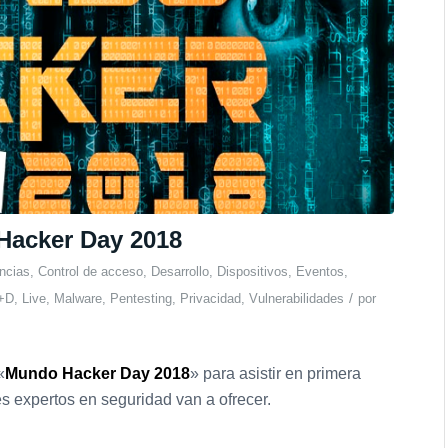
 Hacker Day 2018
ncias
,
Control de acceso
,
Desarrollo
,
Dispositivos
,
Eventos
,
/
+D
,
Live
,
Malware
,
Pentesting
,
Privacidad
,
Vulnerabilidades
por
«
Mundo Hacker Day 2018
» para asistir en primera
s expertos en seguridad van a ofrecer.