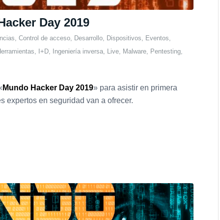
 Hacker Day 2019
ncias
,
Control de acceso
,
Desarrollo
,
Dispositivos
,
Eventos
,
erramientas
,
I+D
,
Ingeniería inversa
,
Live
,
Malware
,
Pentesting
,
«
Mundo Hacker Day 2019
» para asistir en primera
s expertos en seguridad van a ofrecer.