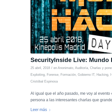
SecurityInside Live: Mundo
/
25 abril, 2018
en
Anonimato
,
Auditoría
,
Charlas y pone
Exploiting
,
Forense
,
Formación
,
Gobierno IT
,
Hacking
,
I
Cristóbal Espinosa
Al igual que el año pasado, me voy al evento 
persona a las interesantes charlas que grande
Leer más