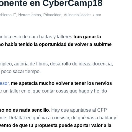
ponente en CyberCamp18
/
bierno IT
,
Herramientas
,
Privacidad
,
Vulnerabilidades
por
to a esto de dar charlas y talleres
tras ganar la
no había tenido la oportunidad de volver a subirme
pleo, autoría de libros, desarrollo de ideas, docencia,
n poco sacar tiempo.
fesor
,
me apetecía mucho volver a tener los nervios
r un taller en el que contar cosas que hago y he ido
so no es nada sencillo
. Hay que apuntarse al CFP
te. Detallar en qué va a consistir, de qué vas a hablar y
vento de que tu propuesta puede aportar valor a la