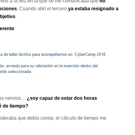
rreos a la vez en la que se me comunicaba que
no
opciones
. Cuando abrí el tercero
ya estaba resignado a
bjetivo
.
ferente
:
 los nervios…
¿soy capaz de estar dos horas
é de tiempo?
sideraba que debía contar, el cálculo de tiempo me