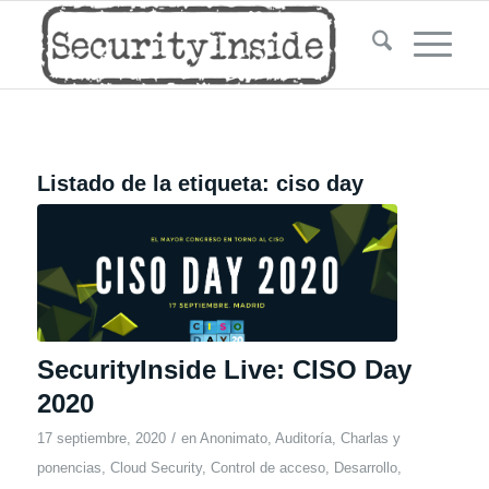
Listado de la etiqueta:
ciso day
SecurityInside Live: CISO Day
2020
/
17 septiembre, 2020
en
Anonimato
,
Auditoría
,
Charlas y
ponencias
,
Cloud Security
,
Control de acceso
,
Desarrollo
,