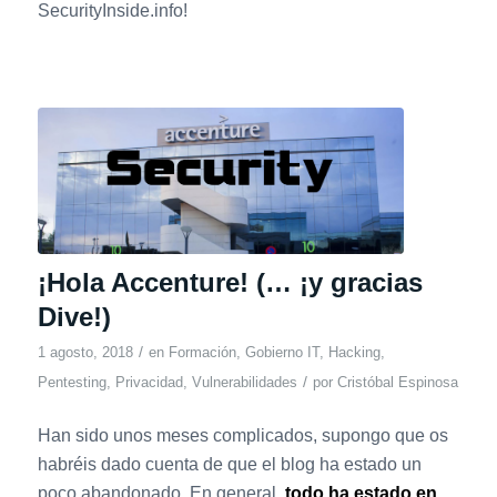
SecurityInside.info!
¡Hola Accenture! (… ¡y gracias
Dive!)
/
1 agosto, 2018
en
Formación
,
Gobierno IT
,
Hacking
,
/
Pentesting
,
Privacidad
,
Vulnerabilidades
por
Cristóbal Espinosa
Han sido unos meses complicados, supongo que os
habréis dado cuenta de que el blog ha estado un
poco abandonado. En general,
todo ha estado en